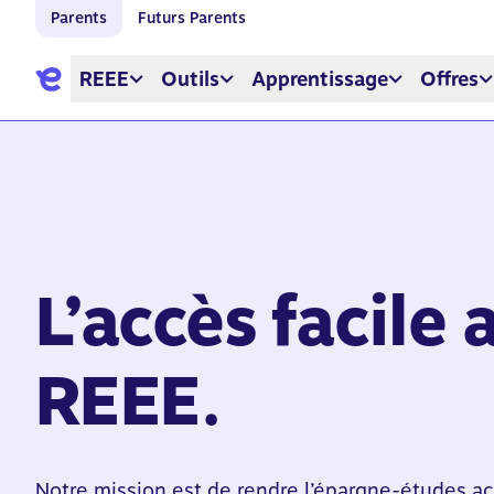
Parents
Futurs Parents
REEE
Outils
Apprentissage
Offres
L’accès facile 
REEE.
Notre mission est de rendre l’épargne-études ac