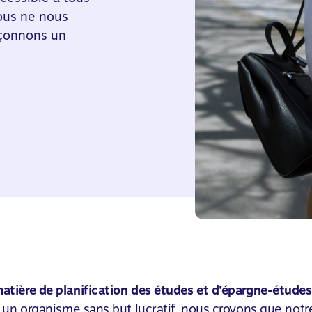
nous ne nous
açonnons un
atière de planification des études et d’épargne-études
à un organisme sans but lucratif, nous croyons que not