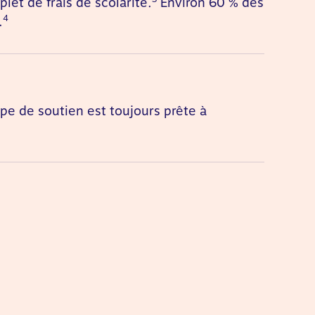
let de frais de scolarité.
Environ 60 % des
4
.
pe de soutien est toujours prête à