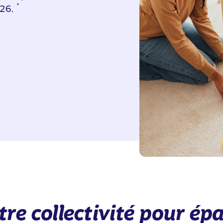
*
026.
otre collectivité pour ép