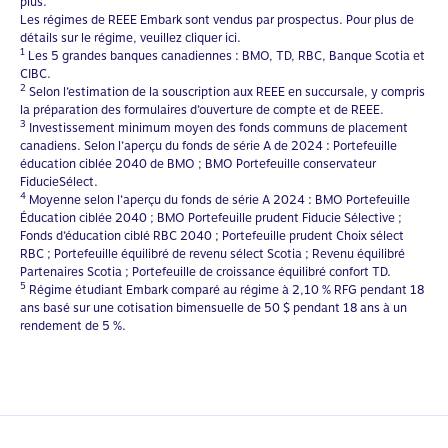
plus.
Les régimes de REEE Embark sont vendus par prospectus. Pour plus de
détails sur le régime, veuillez cliquer
ici
.
1
Les 5 grandes banques canadiennes : BMO, TD, RBC, Banque Scotia et
CIBC.
2
Selon l’estimation de la souscription aux REEE en succursale, y compris
la préparation des formulaires d’ouverture de compte et de REEE.
3
Investissement minimum moyen des fonds communs de placement
canadiens. Selon l’aperçu du fonds de série A de 2024 : Portefeuille
éducation ciblée 2040 de BMO ; BMO Portefeuille conservateur
FiducieSélect.
4
Moyenne selon l’aperçu du fonds de série A 2024 : BMO Portefeuille
Éducation ciblée 2040 ; BMO Portefeuille prudent Fiducie Sélective ;
Fonds d’éducation ciblé RBC 2040 ; Portefeuille prudent Choix sélect
RBC ; Portefeuille équilibré de revenu sélect Scotia ; Revenu équilibré
Partenaires Scotia ; Portefeuille de croissance équilibré confort TD.
5
Régime étudiant Embark comparé au régime à 2,10 % RFG pendant 18
ans basé sur une cotisation bimensuelle de 50 $ pendant 18 ans à un
rendement de 5 %.