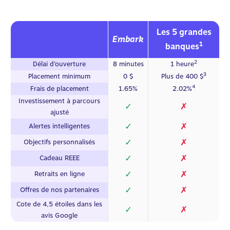
Les 5 grandes
Embark
1
banques
2
Délai d’ouverture
8 minutes
1 heure
3
Placement minimum
0 $
Plus de 400 $
4
Frais de placement
1.65%
2.02%
Investissement à parcours
✓
✗
ajusté
✓
✗
Alertes intelligentes
✓
✗
Objectifs personnalisés
✓
✗
Cadeau REEE
✓
✗
Retraits en ligne
✓
✗
Offres de nos partenaires
Cote de 4,5 étoiles dans les
✓
✗
avis Google