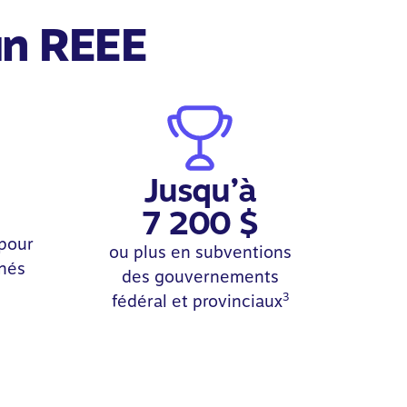
 un REEE
Jusqu’à
7 200 $
pour
ou plus en subventions
 nés
des gouvernements
3
fédéral et provinciaux