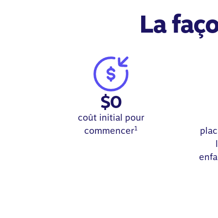
La faço
$0
coût initial pour
1
commencer
pla
enfa