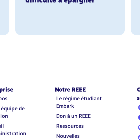
difficulté à épargner
prise
Notre REEE
C
s
pos
Le régime étudiant
Embark
 équipe de
tion
Don à un REEE
il
Ressources
inistration
Nouvelles