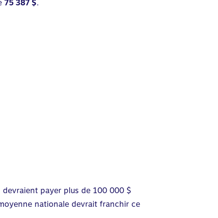
de
75 387 $
.
n
devraient payer plus de 100 000 $
moyenne nationale devrait franchir ce