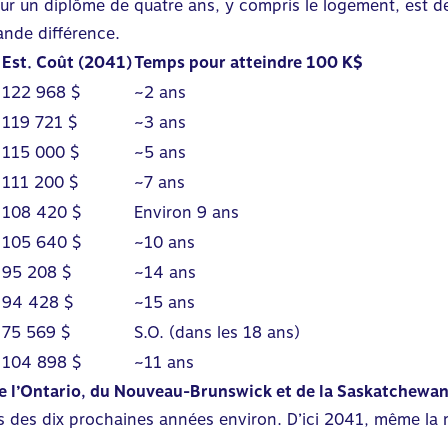
ur un diplôme de quatre ans, y compris le logement, est 
ande différence.
Est. Coût (2041)
Temps pour atteindre 100 K$
122 968 $
~2 ans
119 721 $
~3 ans
115 000 $
~5 ans
111 200 $
~7 ans
108 420 $
Environ 9 ans
105 640 $
~10 ans
95 208 $
~14 ans
94 428 $
~15 ans
75 569 $
S.O. (dans les 18 ans)
104 898 $
~11 ans
de l’Ontario, du Nouveau-Brunswick et de la Saskatchewa
s des dix prochaines années environ. D’ici 2041, même la 