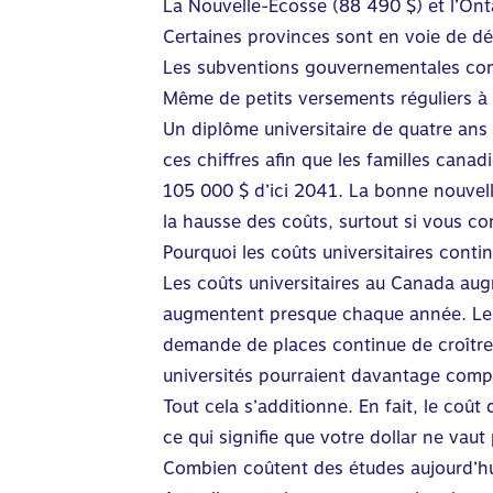
La Nouvelle-Écosse (88 490 $) et l’Onta
Certaines provinces sont en voie de d
Les subventions gouvernementales com
Même de petits versements réguliers à
Un diplôme universitaire de quatre an
ces chiffres afin que les familles cana
105 000 $ d’ici 2041. La bonne nouvel
la hausse des coûts, surtout si vous c
Pourquoi les coûts universitaires cont
Les coûts universitaires au Canada aug
augmentent presque chaque année. Les u
demande de places continue de croître
universités pourraient davantage compte
Tout cela s’additionne. En fait, le coût
ce qui signifie que votre dollar ne vaut p
Combien coûtent des études aujourd’h