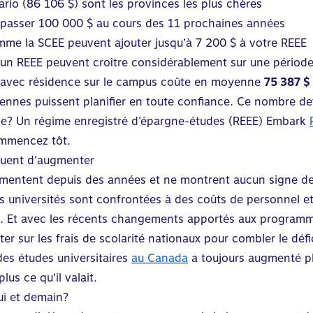
rio (86 106 $) sont les provinces les plus chères
épasser 100 000 $ au cours des 11 prochaines années
me la SCEE peuvent ajouter jusqu’à 7 200 $ à votre REEE
 un REEE peuvent croître considérablement sur une périod
s avec résidence sur le campus coûte en moyenne
75 387 $
diennes puissent planifier en toute confiance. Ce nombre d
le? Un régime enregistré d’épargne-études (REEE) Embark
ommencez tôt.
inuent d’augmenter
mentent depuis des années et ne montrent aucun signe de r
niversités sont confrontées à des coûts de personnel et d
. Et avec les récents changements apportés aux programme
r sur les frais de scolarité nationaux pour combler le défic
 des études universitaires
au Canada
a toujours augmenté plu
lus ce qu’il valait.
ui et demain?