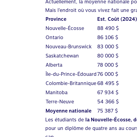
Actuellement, la moyenne nationale po
Mais l’endroit où vous vivez fait une gr
Province
Est. Coût (2024)
Nouvelle-Écosse
88 490 $
Ontario
86 106 $
Nouveau-Brunswick
83 000 $
Saskatchewan
80 000 $
Alberta
78 000 $
Île-du-Prince-Édouard
76 000 $
Colombie-Britannique
68 495 $
Manitoba
67 934 $
Terre-Neuve
54 366 $
Moyenne nationale
75 387 $
Les étudiants de
la Nouvelle-Écosse, 
pour un diplôme de quatre ans au cour
cap.